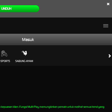
×
UNDUH
Masuk
-SPORTS
SABUNG AYAM
 kepuasan klien. Fungsi Multi-Play memungkinkan pemain untuk melihat semua trend yang