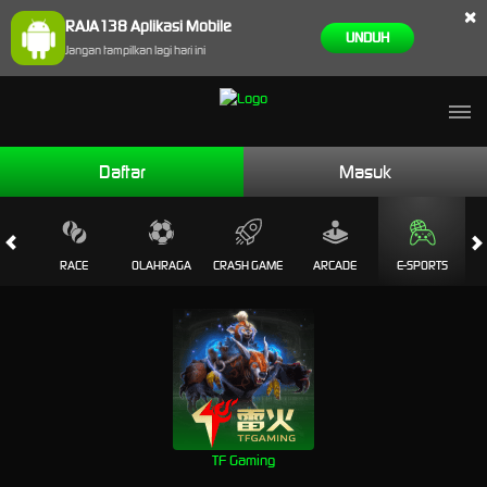
×
RAJA138 Aplikasi Mobile
UNDUH
Jangan tampilkan lagi hari ini
Daftar
Masuk
SINO
RACE
OLAHRAGA
CRASH GAME
ARCADE
E-SPORTS
SA
TF Gaming