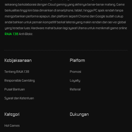
sekarang berkolaborasi dengan Cloud gaming yang akhirnya benar-benar matang. Game
berkualitas tinggi kini bisa dimainkan di smartphone, tablet, hingga PC spek rendah tanpa
mengorbankan performa apapun, dan platform seperti Chrome dan Google sudah cukup
andal bahkan untuk pemain kompetitif berkat latensi yang makin rendan dan server global
yang tersebar luas. Hardware mahal bukan lagi syarat Utama untuk menikmati game online
RAJA 138
Anti-Blokir.
Kebijaksanaan
Platform
Tentang RAJA138
Promosi
Responsible Gambling
Loyalty
Pusat Bantuan
Referral
Syarat dan Ketentuan
Kategori
Dukungan
Hot Games