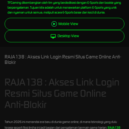
TFGaming dikembangkan oleh tim yang berdedikasi dengan E-Sports dan bookie yang
berpengalaman. Tujuan kita adalah untuk menawarkan platform E-Sports yang unik
dan nyaman untuk semua, meliputi acara E-Sports besar dan kecil di dunia.
Mobile View
Desktop View
RAJA138 : Akses Link Login Resmi Situs Game Online Anti-
Blokir
RAJA138 : Akses Link Login
Resmi Situs Game Online
Anti-Blokir
Tahun 2026 ini menandai era baru di dunia game online, di mana teknologi yang dulu
terasa seperti fiksi ilmiha ini jadi bagian dari pengalaman bermain game harian.
RAJA138