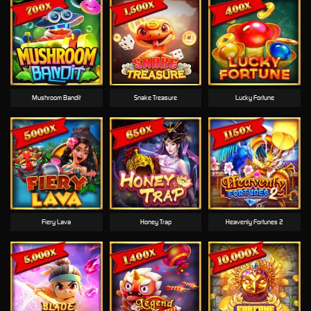
Mushroom Bandit
Snake Treasure
Lucky Fortune
Fiery Lava
Honey Trap
Heavenly Fortunes 2