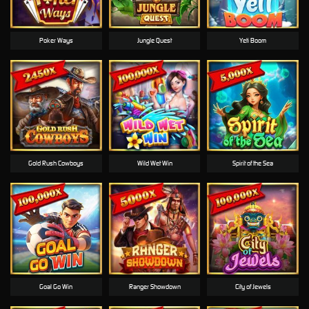
Poker Ways
Jungle Quest
Yeti Boom
Gold Rush Cowboys
Wild Wet Win
Spirit of the Sea
Goal Go Win
Ranger Showdown
City of Jewels