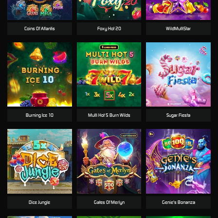
Coins Of Atlantis
Foxy Hot 20
WildMultiStar
Burning Ice 10
Multi Hot 5 Burn Wilds
Sugar Fiesta
Dice Jungle
Gates Of Merlyn
Genie's Bonanza