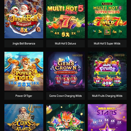
Jingle Bell Bonanza
Multi Hot 5 Deluxe
Multi Hot 5 Super Wilds
Power Of Tiger
Gems Crown Charging Wilds
Multi Fruits Charging Wilds