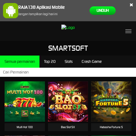
×
RAJA138 Aplikasi Mobile
UNDUH
Jangan tampilkan lagi hari ini
SMARTSOFT
Semua permainan
Top 20
Slots
Crash Game
Multi Hot 100
Bao Slot 5X
Habesha Fortune 5