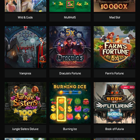
Wild & Gods
MultiHot5
Mad Slot
Vampires
Dracula's Fortune
Farm's Fortune
Jungle Sisters Deluxe
Burning Ice
Book of Futuria