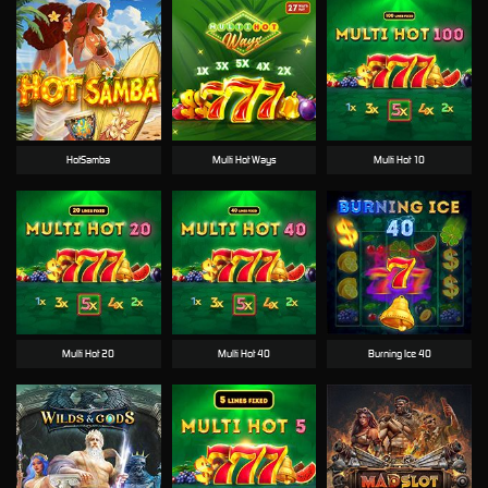
HotSamba
Multi Hot Ways
Multi Hot 10
Multi Hot 20
Multi Hot 40
Burning Ice 40