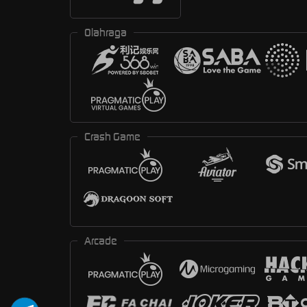
Olahraga
Crash Game
Arcade