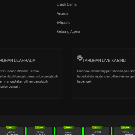
Crash Game
Arcade
E-Sports
Sabung Ayam
RUHAN OLAHRAGA
TARUHAN LIVE KASINO
ook Gaming Platform Terbaik
Platform Pilihan bagi perusahaan-perusa
kan lebih banyak game, odds yang lebih
terbaik di dunia, dengan pilihan variasi g
 dan menyediakan pilihan yang lebih
terbanyak
untuk pemain.