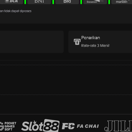
an tidak dapat diproses
Penarikan
Rata-rata 3 Menit