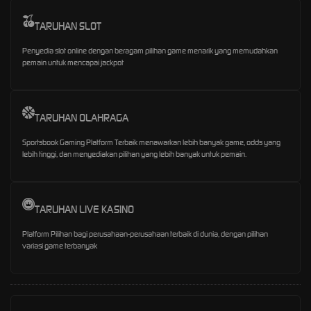
TARUHAN SLOT
Penyedia slot online dengan beragam pilihan game menarik yang memudahkan
pemain untuk mencapai jackpot
TARUHAN OLAHRAGA
Sportsbook Gaming Platform Terbaik menawarkan lebih banyak game, odds yang
lebih tinggi, dan menyediakan pilihan yang lebih banyak untuk pemain.
TARUHAN LIVE KASINO
Platform Pilihan bagi perusahaan-perusahaan terbaik di dunia, dengan pilihan
variasi game terbanyak