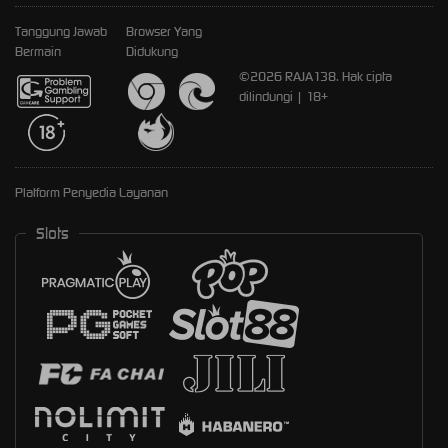
Tanggung Jawab
Browser Yang
Bermain
Didukung
©2026 RAJA138. Hak cipta
dilindungi | 18+
Platform Penyedia Layanan
Slots