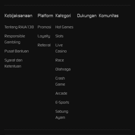
Kebijaksanaan
Platform
Kategori
Dukungan
Komunitas
Tentang RAJA138
Promosi
Hot Games
Responsible
Loyalty
Slots
Gambling
Referral
Live
Pusat Bantuan
Casino
Syarat dan
Race
Ketentuan
Olahraga
Crash
Game
Arcade
E-Sports
Sabung
Ayam