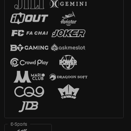
E-Sports