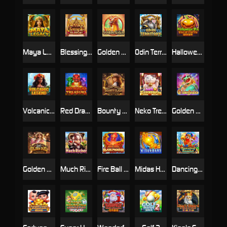
Maya Legacy
Blessing Temple
Golden Qilin
Odin Territory
Halloween Win
Volcanic Legend
Red Dragon’s Treasure
Bounty Clash
Neko Treasures
Golden Snake
Golden Duel
Much Richer
Fire Ball Blaze Phoenix
Midas Hand
Dancing Samba