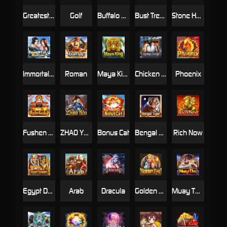
Greatest Circus
Golf
Buffalo Burst
Bust Treasury
Stone Hominid
Immortal Heroes
Roman
Maya King
Chicken Dinner
Phoenix
Fushen Coming
ZHAO YUN
Bonus Cat
Bengal Tiger
Rich Now
Egypt Dynasty
Arab
Dracula
Golden Eye
Muay Thai