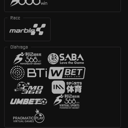
Race
Olahraga