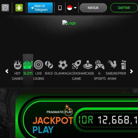
Main di
MASUK
DAFTAR
Telegram
HOT
SLOTS
LIVE
RACE
OLAHRAGA
CRASH
ARCADE
E-
SABUNG
PROMOSI
GAMES
CASINO
GAME
SPORTS
AYAM
IDR
12,668,
JACKPOT
PLAY