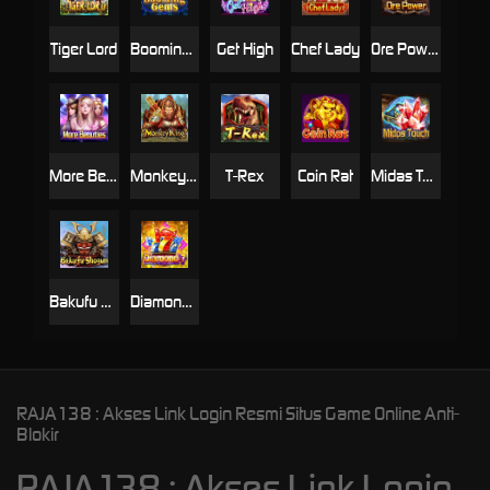
Tiger Lord
Booming Gems
Get High
Chef Lady
Ore Power
More Beauties
Monkey King
T-Rex
Coin Rat
Midas Touch
Bakufu Shogun
Diamond 7
RAJA138 : Akses Link Login Resmi Situs Game Online Anti-
Blokir
RAJA138 : Akses Link Login