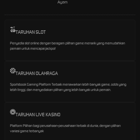
Ayam
TARUHAN SLOT
Penyedia slot online dengan beragam pilihan game menarik yang memudahkan
pemain untuk mencapai jackpot
TARUHAN OLAHRAGA
Sportsbook Gaming Platform Terbaik menawarkan lebih banyak game, odds yang
lebih tinggi, dan menyediakan pilihan yang lebih banyak untuk pemain.
TARUHAN LIVE KASINO
Platform Pilihan bagi perusahaan-perusahaan terbaik di dunia, dengan pilihan
variasi game terbanyak