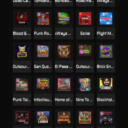
Dead Canary
Tombstone RIP
Beheaded
Road Rage
xWays Hoarder 2
Blood & Shadow
Punk Rocker 2
xWays Hoarder xSplit
Serial
Flight Mode
Outsourced
San Quentin xWays
El Pasa Gunfight xNudge
Outsourced: Payday
Brick Snake 2000
Punk Toilet
Infectious 5 xWays
Home of the Brave
Nine To Five
Stockholm Syndrome