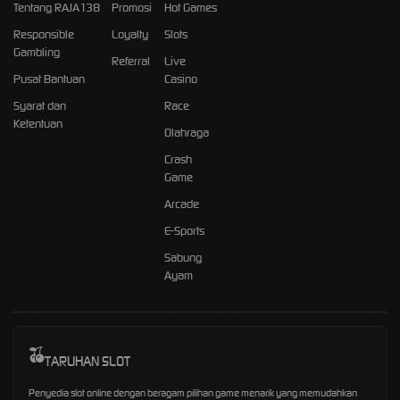
Tentang RAJA138
Promosi
Hot Games
Responsible
Loyalty
Slots
Gambling
Referral
Live
Pusat Bantuan
Casino
Syarat dan
Race
Ketentuan
Olahraga
Crash
Game
Arcade
E-Sports
Sabung
Ayam
TARUHAN SLOT
Penyedia slot online dengan beragam pilihan game menarik yang memudahkan