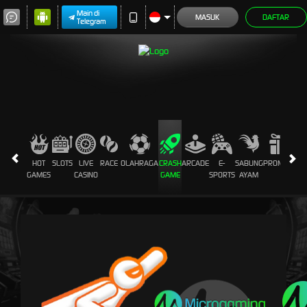
Main di
MASUK
DAFTAR
Telegram
HOT
SLOTS
LIVE
RACE
OLAHRAGA
CRASH
ARCADE
E-
SABUNG
PROMOSI
GAMES
CASINO
GAME
SPORTS
AYAM