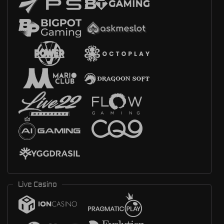
Live Casino