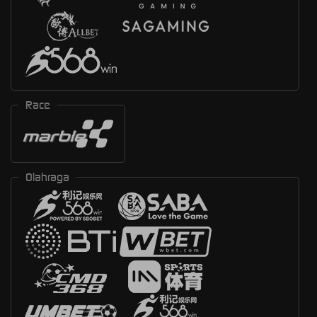
Race
Olahraga