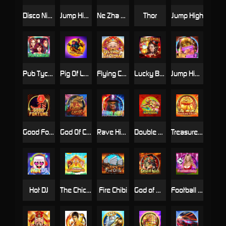
Disco Night
Jump Higher
Ne Zha Advent
Thor
Jump High
Pub Tycoon
Pig Of Luck
Flying Cai Shen
Lucky Boxes
Jump Higher Mobile
Good Fortune
God Of Chess
Rave High
Double Happiness
Treasure House
Hot DJ
The Chicken House
Fire Chibi
God of War M
Football Baby