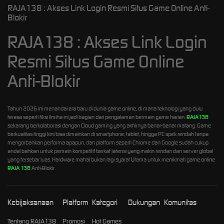
RAJA138 : Akses Link Login Resmi Situs Game Online Anti-
Blokir
RAJA138 : Akses Link Login
Resmi Situs Game Online
Anti-Blokir
Tahun 2026 ini menandai era baru di dunia game online, di mana teknologi yang dulu
terasa seperti fiksi ilmiha ini jadi bagian dari pengalaman bermain game harian.
RAJA138
sekarang berkolaborasi dengan Cloud gaming yang akhirnya benar-benar matang. Game
berkualitas tinggi kini bisa dimainkan di smartphone, tablet, hingga PC spek rendah tanpa
mengorbankan performa apapun, dan platform seperti Chrome dan Google sudah cukup
andal bahkan untuk pemain kompetitif berkat latensi yang makin rendan dan server global
yang tersebar luas. Hardware mahal bukan lagi syarat Utama untuk menikmati game online
RAJA 138
Anti-Blokir.
Kebijaksanaan
Platform
Kategori
Dukungan
Komunitas
Tentang RAJA138
Promosi
Hot Games