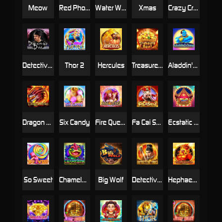
Meow
Red Phoenix
Water World
Xmas
Crazy Crazy 2
Detective Dee
Thor 2
Hercules
Treasure Bowl
Aladdin's lamp
Dragon Heart
Six Candy
Fire Queen2
Fa Cai Shen2
Ecstatic Circus
So Sweet
Chameleon
Big Wolf
Detective Dee 2
Hephaestus