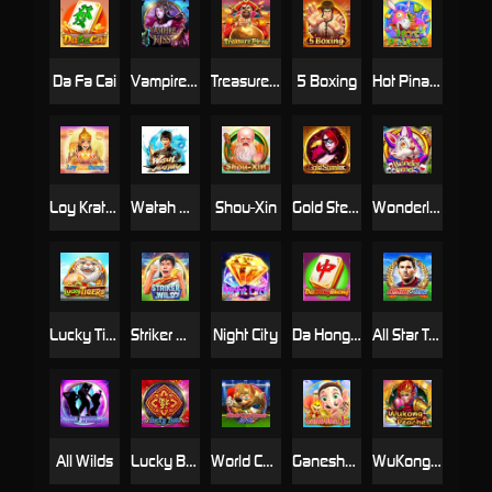
Da Fa Cai
Vampire Kiss
Treasure Pirate
5 Boxing
Hot Pinatas
Loy Krathong
Watah Master
Shou-Xin
Gold Stealer
Wonderland
Lucky Tigers
Striker WILD
Night City
Da Hong Zhong
All Star Team
All Wilds
Lucky Bats
World Cup Russia 2018
Ganesha Jr.
WuKong&Peaches