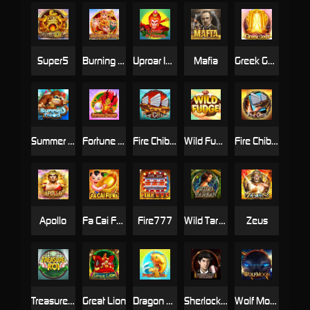
Super5
Burning Xi-You
Uproar In Heaven
Mafia
Greek Gods
Summer Mood
Fortune Dragon
Fire Chibi 2
Wild Fudge
Fire Chibi M
Apollo
Fa Cai Fu Wa
Fire777
Wild Tarzan
Zeus
Treasure Koi
Great Lion
Dragon Koi
Sherlock Holmes
Wolf Moon