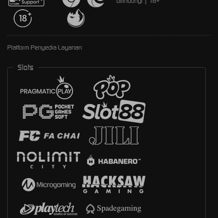
dilindungi | 18+
Platform Penyedia Layanan
Slots