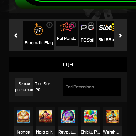
i
i
i
i
i
Facha
Fat Panda
Slot88 x PP
PG Soft
Pragmatic Play
CQ9
Semua
Top
Slots
permainan
20
Kronos
Hero of the 3 Kingdoms - Cao Cao
Rave Jump Mobile
Chicky Parm Parm
Watah Master Turbo