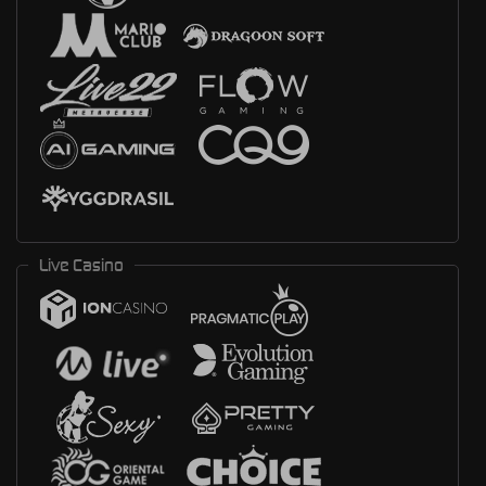
Live Casino