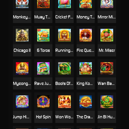
Monkey Office Legend
Muay Thai
Cricket Fever
Money Tree
Mirror Mirror
Chicago II
6 Toros
Running Animals
Fire Queen
Mr. Miser
Myeong-ryang
Rave Jump 2 M
Boots Of Luck
King Kong Shake
Wan Bao Dino
Jump High 2
Hot Spin
Won Won Won
The Dragon Brings Wealth
Jin Bi Hui Huang