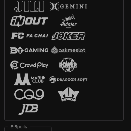
E-Sports