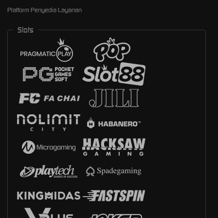
Platform Penyedia Layanan
Slots