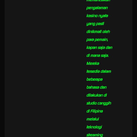
pengalaman
kasino nyata
yang pasti
dinikmati oleh
para pemain,
kapan saja dan
di mana saja.
Mereka
tersedia dalam
beberapa
bahasa dan
dilakukan di
studio canggih
di Filipina
melalui
teknologi
streaming