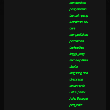
memberikan
pengalaman
bermain yang
luar biasa. OG
Live
menyediakan
permainan
berkualitas
tinggi yang
menampilkan
dealer
langsung dan
dirancang
secara unik
untuk pasar
Asia. Sebagai
penyedia