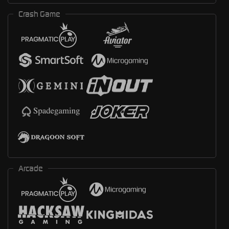
Crash Game
Arcade