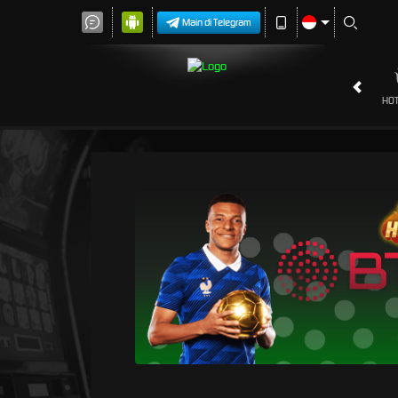
Main di Telegram
HO