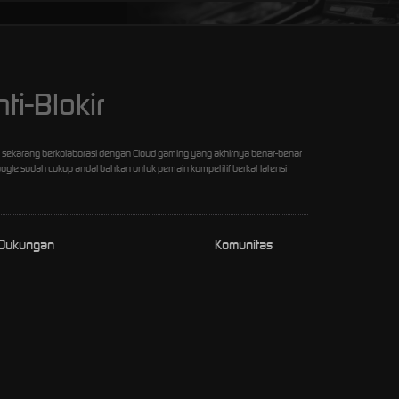
i-Blokir
sekarang berkolaborasi dengan Cloud gaming yang akhirnya benar-benar
ogle sudah cukup andal bahkan untuk pemain kompetitif berkat latensi
Dukungan
Komunitas