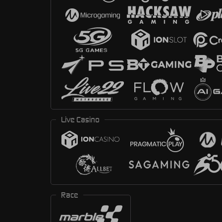
Live Casino
Race