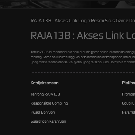
RAJA138 : Akses Link Login Resmi Situs Game Onli
RAJA138 : Akses Link Lo
Tahun 2026 ini menandai era baru di dunia game online, di mana teknologi ya
matang. Game berkualitas tinggi kini bisa dimainkan di smartphone, table
yang makin rendan dan server global yang tersebar luas. Hardware mahal 
Kebijaksanaan
Platfo
Tentang RAJA138
Promos
Responsible Gambling
Loyalty
Pusat Bantuan
Referral
Syarat dan Ketentuan