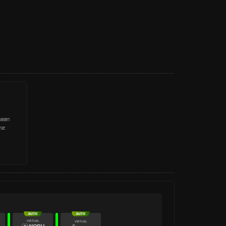
haan
ame