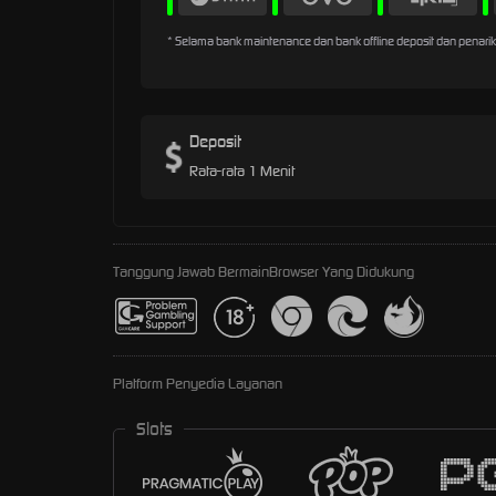
* Selama bank maintenance dan bank offline deposit dan penarik
Deposit
Rata-rata 1 Menit
Tanggung Jawab Bermain
Browser Yang Didukung
Platform Penyedia Layanan
Slots