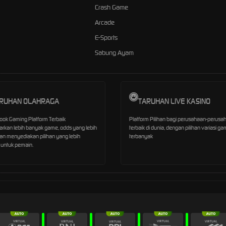
Crash Game
Arcade
E-Sports
Sabung Ayam
RUHAN OLAHRAGA
TARUHAN LIVE KASINO
ook Gaming Platform Terbaik
Platform Pilihan bagi perusahaan-perusa
kan lebih banyak game, odds yang lebih
terbaik di dunia, dengan pilihan variasi g
 dan menyediakan pilihan yang lebih
terbanyak
untuk pemain.