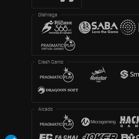
Olahraga
Crash Game
Arcade