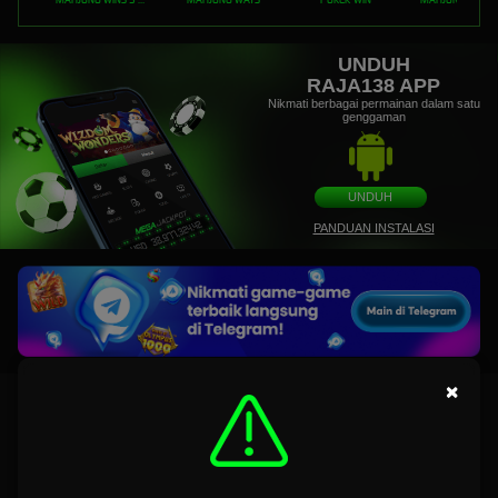
UNDUH
RAJA138 APP
Nikmati berbagai permainan dalam satu
genggaman
UNDUH
PANDUAN INSTALASI
×
RAJA138 : Akses Link Login Resmi Situs Game Online Anti-
Blokir