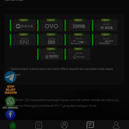
* Selama bank maintenance dan bank offline deposit dan penarikan tidak dapat
diproses
©2026 RAJA138 menawarkan berbagai macam provider pilihan terbaik dan didukung
oleh Layanan Pelanggan profesional 24/7 yang siap melayani Anda.