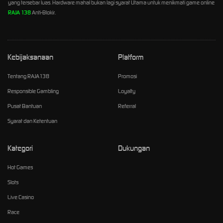
yang tersebar luas. Hardware mahal bukan lagi syarat Utama untuk menikmati game online
RAJA 138
Anti-Blokir.
Kebijaksanaan
Platform
Tentang RAJA138
Promosi
Responsible Gambling
Loyalty
Pusat Bantuan
Referral
Syarat dan Ketentuan
Kategori
Dukungan
Hot Games
Slots
Live Casino
Race