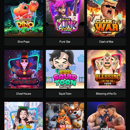
Dino Pops
Punk Star
Clash of War
Ghost House
Squid Toon
Blessing of the Ox