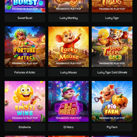
Sweet Burst
Lucky MonKey
Lucky Tiger
Fortunes of Aztec
Lucky Mouse
Lucky Tiger Gold Ultimate
Emotiwins
DJ Neko
Pig Farm