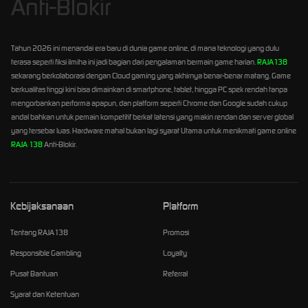
Anti-Blokir
Tahun 2026 ini menandai era baru di dunia game online, di mana teknologi yang dulu
terasa seperti fiksi ilmiha ini jadi bagian dari pengalaman bermain game harian.
RAJA138
sekarang berkolaborasi dengan Cloud gaming yang akhirnya benar-benar matang. Game
berkualitas tinggi kini bisa dimainkan di smartphone, tablet, hingga PC spek rendah tanpa
mengorbankan performa apapun, dan platform seperti Chrome dan Google sudah cukup
andal bahkan untuk pemain kompetitif berkat latensi yang makin rendan dan server global
yang tersebar luas. Hardware mahal bukan lagi syarat Utama untuk menikmati game online
RAJA 138
Anti-Blokir.
Kebijaksanaan
Platform
Tentang RAJA138
Promosi
Responsible Gambling
Loyalty
Pusat Bantuan
Referral
Syarat dan Ketentuan