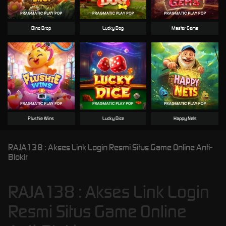
Dino Drop
Lucky Dog
Master Gems
Plushie Wins
Lucky Dice
Happy Nets
RAJA138 : Akses Link Login Resmi Situs Game Online Anti-
Blokir
RAJA138 : Akses Link Login
Resmi Situs Game Online