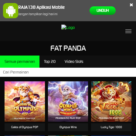
×
RAJA138 Aplikasi Mobile
UNDUH
Jangan tampilkan lagi hari ini
FAT PANDA
Semua permainan
Top 20
Video Slots
Gates of Olympus POP
Olympus Wins
Lucky Tiger 1000