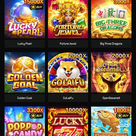
Lucky Pearl
Fortune Jewel
Big Three Dragons
Golden Goal
GoLaiFu
OpenSesameII