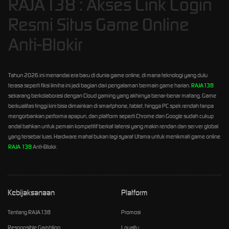
RAJA138 : Akses Link Login
Resmi Situs Game Online
Anti-Blokir
Tahun 2026 ini menandai era baru di dunia game online, di mana teknologi yang dulu
terasa seperti fiksi ilmiha ini jadi bagian dari pengalaman bermain game harian.
RAJA138
sekarang berkolaborasi dengan Cloud gaming yang akhirnya benar-benar matang. Game
berkualitas tinggi kini bisa dimainkan di smartphone, tablet, hingga PC spek rendah tanpa
mengorbankan performa apapun, dan platform seperti Chrome dan Google sudah cukup
andal bahkan untuk pemain kompetitif berkat latensi yang makin rendan dan server global
yang tersebar luas. Hardware mahal bukan lagi syarat Utama untuk menikmati game online
RAJA 138
Anti-Blokir.
Kebijaksanaan
Platform
Tentang RAJA138
Promosi
Responsible Gambling
Loyalty