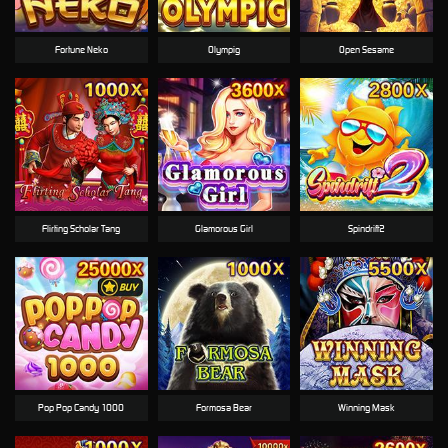
Fortune Neko
Olympig
Open Sesame
Flirting Scholar Tang
Glamorous Girl
Spindrift2
Pop Pop Candy 1000
Formosa Bear
Winning Mask