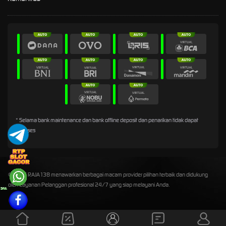
* Selama bank maintenance dan bank offline deposit dan penarikan tidak dapat
diproses
©2026 RAJA138 menawarkan berbagai macam provider pilihan terbaik dan didukung
oleh Layanan Pelanggan profesional 24/7 yang siap melayani Anda.