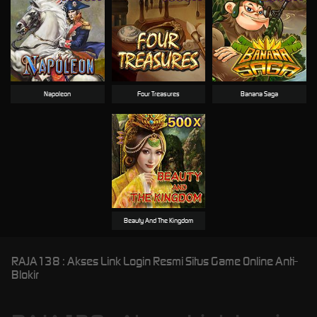
Napoleon
Four Treasures
Banana Saga
Beauty And The Kingdom
RAJA138 : Akses Link Login Resmi Situs Game Online Anti-
Blokir