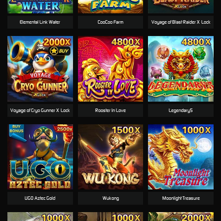
Elemental Link Water
CooCoo Farm
Voyage of Blast Raider X-Lock
Voyage of Cryo Gunner X-Lock
Rooster In Love
Legendary5
UGO Aztec Gold
Wukong
Moonlight Treasure