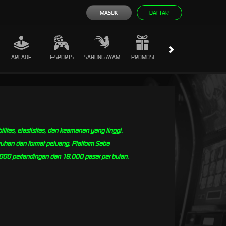
MASUK
DAFTAR
ARCADE
E-SPORTS
SABUNG AYAM
PROMOSI
litas, elastisitas, dan keamanan yang tinggi.
ruhan dan format peluang. Platform Saba
5000 pertandingan dan 18.000 pasar per bulan.