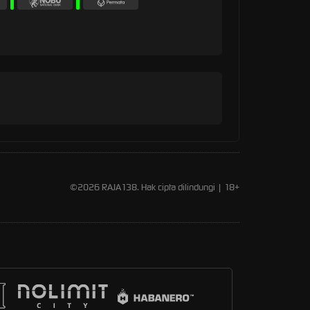
©2026 RAJA138. Hak cipta dilindungi | 18+