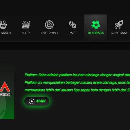
T GAMES
SLOTS
LIVE CASINO
RACE
OLAHRAGA
CRASH GAME
Platform Saba adalah platform taruhan olahraga dengan tingkat stabi
Platform ini menyediakan berbagai macam acara olahraga, jenis ta
menawarkan lebih dari ratusan liga sepak bola dengan lebih dari 
MAIN