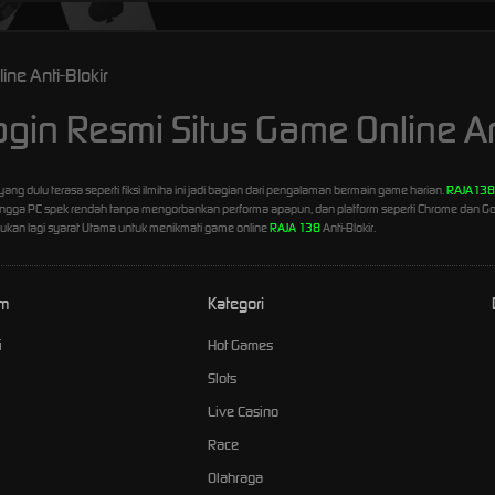
ne Anti-Blokir
gin Resmi Situs Game Online Ant
ng dulu terasa seperti fiksi ilmiha ini jadi bagian dari pengalaman bermain game harian.
RAJA138
t, hingga PC spek rendah tanpa mengorbankan performa apapun, dan platform seperti Chrome dan Go
bukan lagi syarat Utama untuk menikmati game online
RAJA 138
Anti-Blokir.
rm
Kategori
i
Hot Games
Slots
Live Casino
Race
Olahraga