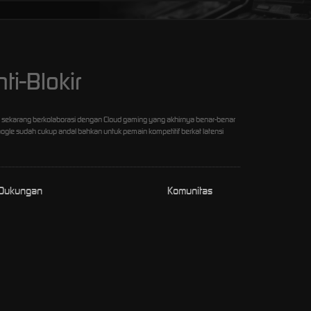
i-Blokir
sekarang berkolaborasi dengan Cloud gaming yang akhirnya benar-benar
ogle sudah cukup andal bahkan untuk pemain kompetitif berkat latensi
Dukungan
Komunitas